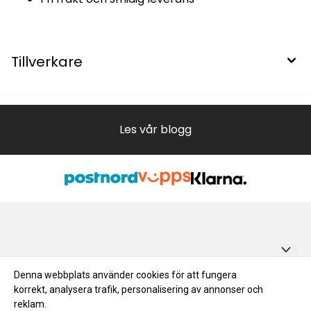
Tillverkare
Les vår blogg
BYGGMERE.NO AS
Denna webbplats använder cookies för att fungera
korrekt, analysera trafik, personalisering av annonser och
Salgsbetingelser
Blogg
Smalvollveien 63 C, 0667 OSLO
reklam.