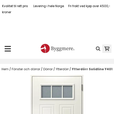
Hoppa till innehåll
Kvalitet til rett pris Levering i hele Norge. Fri frakt ved kjøp over 4.500,-
kroner
Blogg
Kundeservice
Kontakt oss
Min konto
Logg inn
Hem
/
Fönster och dörrar
/
Dörrar
/
Ytterdörr
/
Ytterdörr Solidline Y401