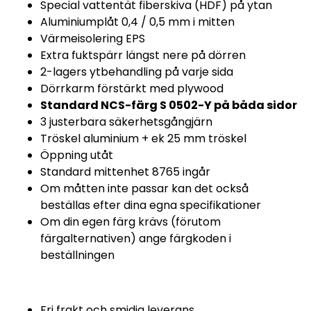
Special vattentät fiberskiva (HDF) på ytan
Aluminiumplåt 0,4 / 0,5 mm i mitten
Värmeisolering EPS
Extra fuktspärr längst nere på dörren
2-lagers ytbehandling på varje sida
Dörrkarm förstärkt med plywood
Standard NCS-färg S 0502-Y på båda sidor
3 justerbara säkerhetsgångjärn
Tröskel aluminium + ek 25 mm tröskel
Öppning utåt
Standard mittenhet 8765 ingår
Om måtten inte passar kan det också
beställas efter dina egna specifikationer
Om din egen färg krävs (förutom
färgalternativen) ange färgkoden i
beställningen
Fri frakt och smidig leverans