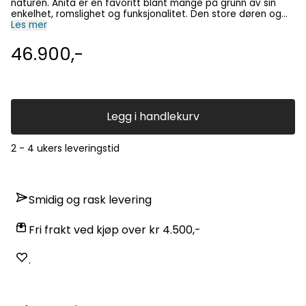
naturen. Anita er en favoritt blant mange på grunn av sin
enkelhet, romslighet og funksjonalitet. Den store døren og
vinduet lar deg nyte omgivelsene og utsikten. Badstuhytta
Les mer
fraktes demontert på pall, og kunden monterer
utebadstuen. Badsturommet er 4m2 Prisen inkluderer:
46.900,-
BadstuhytteAnita 1 stk 42 mm nordiske granvegger,
ubehandlet 6 mm herdet glass Badstubenker i osp. Takpapp
Dørstørrelse = 843*1939mm. Vindusstørrelse= 653*1782mm.
Veggpaneler = 42*145mm. Takbjelkemål=44*120*2300mm.
Tykkelsen på gulvbordene = 19*95mm. Tykkelse på takplater
= 19*97mm. Fundamentbjelkesnitt = 44*120mm.
Legg i handlekurv
Pakkemål: 235x120x90cm, 700 kg Badstuovn, vedfyrt eller
elektrisk må bestilles i tillegg.
2 - 4 ukers leveringstid
Smidig og rask levering
Fri frakt ved kjøp over kr 4.500,-
.