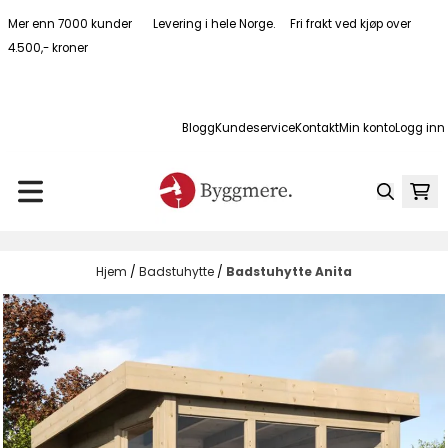
Hopp til innhold
Mer enn 7000 kunder Levering i hele Norge. Fri frakt ved kjøp over
4.500,- kroner
Blogg
Kundeservice
Kontakt
Min konto
Logg inn
Hjem
/
Badstuhytte
/
Badstuhytte Anita