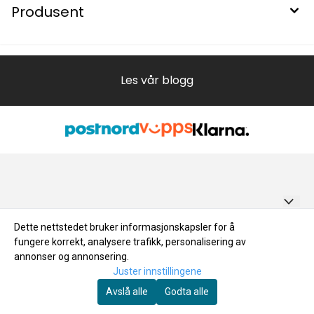
Produsent
Les vår blogg
BYGGMERE.NO AS
Dette nettstedet bruker informasjonskapsler for å
fungere korrekt, analysere trafikk, personalisering av
Salgsbetingelser
Bruksanvisning for badestamp
Smalvollveien 63 C, 0667 OSLO
annonser og annonsering.
Bruksanvisning for badestamp
Nyhetsbrev
Blogg
Juster innstillingene
0667 Oslo
Registrer deg for å motta nyheter og tilbud!
Kontakt oss
Avslå alle
Godta alle
Personvern
Org. nr. 924593474
E-post