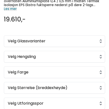
overflaten Aluminiumsplate 0,4 / 0,5 mm i midten Termisk
isolasjon EPS Ekstra fuktsperre nederst på døre 2-lags
overflatebehandling på hver side Dørkarmen forsterket med
Les mer
kryssfiner Standard NCS-farge S 0502-Y på begge sider 3
justerbare sikkerhetshengsler Threshold aluminium + eik 25
19.610,-
mm terskel Åpning utover Standard senterenhet 8765
inkludert Dersom målene ikke passer kan den også bestilles
etter egne mål Dersom egen farge ønskes (utenom
fargevalgene) legg fargekode inn i bestillingen Fri frakt og
smidig levering
Velg Glassvarianter
Velg Hengsling
Velg Farge
Velg Størrelse (breddexhøyde)
Velg Utforingsspor