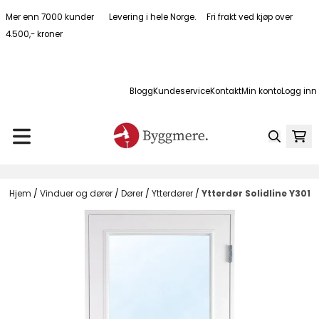
Hopp til innhold
Mer enn 7000 kunder Levering i hele Norge. Fri frakt ved kjøp over
4.500,- kroner
Blogg
Kundeservice
Kontakt
Min konto
Logg inn
Hjem
/
Vinduer og dører
/
Dører
/
Ytterdører
/
Ytterdør Solidline Y301