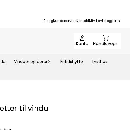
Blogg
Kundeservice
Kontakt
Min konto
Logg inn
Konto
Handlevogn
der
Vinduer og dører
Fritidshytte
Lysthus
tter til vindu
induer.