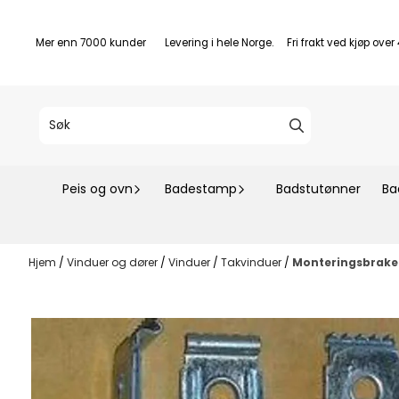
Hopp til innhold
Mer enn 7000 kunder Levering i hele Norge. Fri frakt ved kjøp over 4
Peis og ovn
Badestamp
Badstutønner
Ba
Hjem
/
Vinduer og dører
/
Vinduer
/
Takvinduer
/
Monteringsbrakett