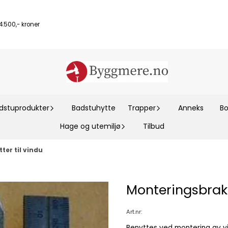
.500,- kroner
dstuprodukter
Badstuhytte
Trapper
Anneks
Bo
Hage og utemiljø
Tilbud
er til vindu
Monteringsbrake
Art.nr:
Benyttes ved montering av v