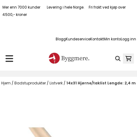
Hopp til innhold
Mer enn 7000 kunder Levering i hele Norge. Fri frakt ved kjøp over
4.500,- kroner
Blogg
Kundeservice
Kontakt
Min konto
Logg inn
Hjem
/
Badstuprodukter
/
Listverk
/
14x31 Hjørne/taklist Lengde: 2,4 m