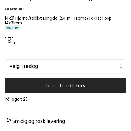
Art.nr:
85108
14x31 Hjørne/taklist Lengde: 2,4 m Hjørne/Taklist i osp
14x31mm
Les mer
191,-
Velg Treslag
Legg i handlekurv
På lager
: 23
Smidig og rask levering