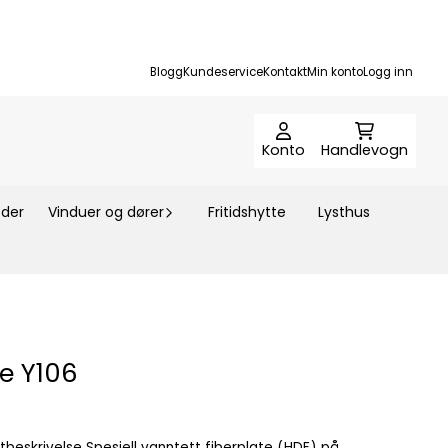
Blogg
Kundeservice
Kontakt
Min konto
Logg inn
Konto
Handlevogn
der
Vinduer og dører
Fritidshytte
Lysthus
ne Y106