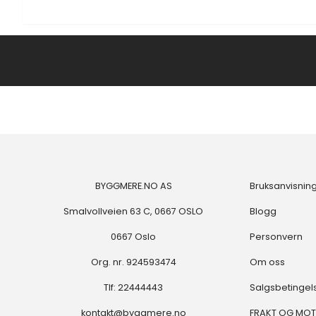
BYGGMERE.NO AS
Bruksanvisnin
Smalvollveien 63 C, 0667 OSLO
Blogg
0667 Oslo
Personvern
Org. nr. 924593474
Om oss
Tlf:
22444443
Salgsbetingel
kontakt@byggmere.no
FRAKT OG MO