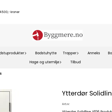
.500,- kroner
dstuprodukter
Badstuhytte
Trapper
Anneks
Bo
Hage og utemiljø
Tilbud
06
Ytterdør Solidli
Art.nr:
Ytterdør Solidline Y106 Produktbeskrivelse Spesiell vanntett fiberplate (HDF) på