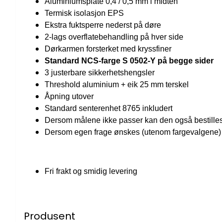
Aluminiumsplate 0,4 / 0,5 mm i midten
Termisk isolasjon EPS
Ekstra fuktsperre nederst på døre
2-lags overflatebehandling på hver side
Dørkarmen forsterket med kryssfiner
Standard NCS-farge S 0502-Y på begge sider
3 justerbare sikkerhetshengsler
Threshold aluminium + eik 25 mm terskel
Åpning utover
Standard senterenhet 8765 inkludert
Dersom målene ikke passer kan den også bestilles
Dersom egen frage ønskes (utenom fargevalgene) o
Fri frakt og smidig levering
Produsent