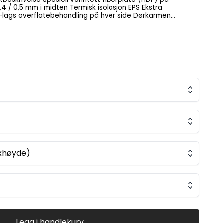
 smidig levering
exhøyde)
Legg i handlekurv