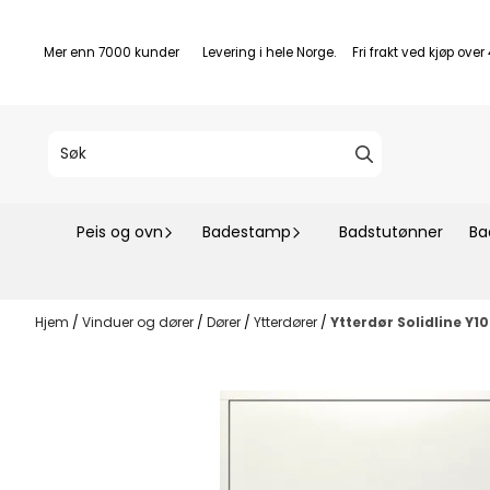
Hopp til innhold
Mer enn 7000 kunder Levering i hele Norge. Fri frakt ved kjøp over 4
Peis og ovn
Badestamp
Badstutønner
Ba
Hjem
/
Vinduer og dører
/
Dører
/
Ytterdører
/
Ytterdør Solidline Y1