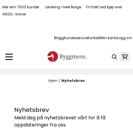
Hopp til innhold
Mer enn 7000 kunder Levering i hele Norge. Fri frakt ved kjøp over
4.500,- kroner
Blogg
Kundeservice
Kontakt
Min konto
Logg inn
Hjem
/
Nyhetsbrev
Nyhetsbrev
Meld deg på nyhetsbrevet vårt for å få
oppdateringer fra oss.