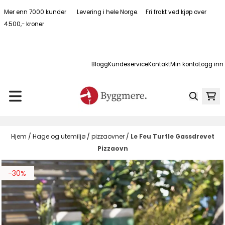
Hopp til innhold
Mer enn 7000 kunder Levering i hele Norge. Fri frakt ved kjøp over
4.500,- kroner
Blogg
Kundeservice
Kontakt
Min konto
Logg inn
Hjem
/
Hage og utemiljø
/
pizzaovner
/
Le Feu Turtle Gassdrevet
Pizzaovn
-30%