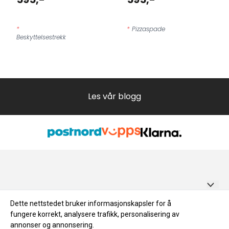
*
*
Pizzaspade
Beskyttelsestrekk
Les vår blogg
BYGGMERE.NO AS
Dette nettstedet bruker informasjonskapsler for å
fungere korrekt, analysere trafikk, personalisering av
Salgsbetingelser
Bruksanvisning for badestamp
Smalvollveien 63 C, 0667 OSLO
annonser og annonsering.