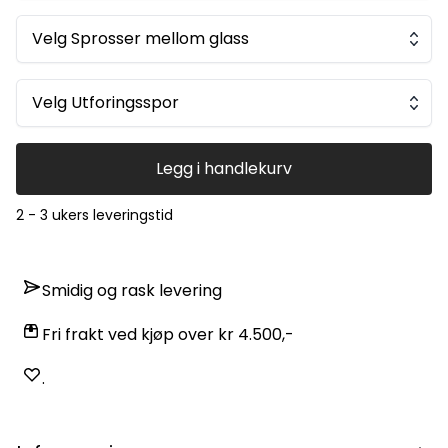
innvendig) Vinduet produseres leveres etter de målene som
du angir. Dette fører til at angreretten opphører på disse
produktene. For bestilling eller tilbud ring 22 44 44 43 eller
Velg Sprosser mellom glass
send en e-post til: kontakt@byggmere.no.
Velg Utforingsspor
Legg i handlekurv
2 - 3 ukers leveringstid
Smidig og rask levering
Fri frakt ved kjøp over kr 4.500,-
.