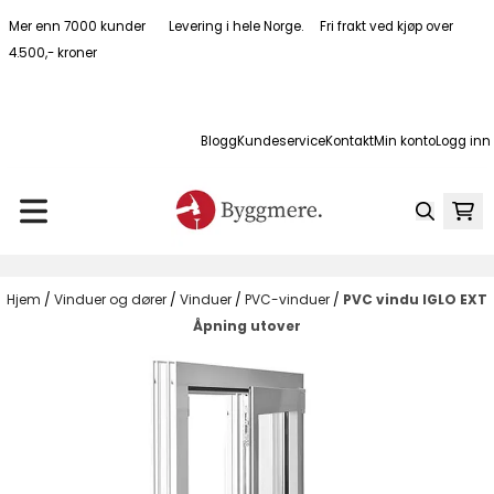
Hopp til innhold
Mer enn 7000 kunder Levering i hele Norge. Fri frakt ved kjøp over
4.500,- kroner
Blogg
Kundeservice
Kontakt
Min konto
Logg inn
Hjem
/
Vinduer og dører
/
Vinduer
/
PVC-vinduer
/
PVC vindu IGLO EXT
Åpning utover